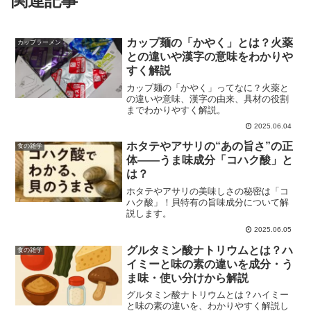
関連記事
カップ麺の「かやく」とは？火薬
カップラーメン
との違いや漢字の意味をわかりや
すく解説
カップ麺の「かやく」ってなに？火薬と
の違いや意味、漢字の由来、具材の役割
までわかりやすく解説。
2025.06.04
ホタテやアサリの“あの旨さ”の正
食の雑学
体――うま味成分「コハク酸」と
は？
ホタテやアサリの美味しさの秘密は「コ
ハク酸」！貝特有の旨味成分について解
説します。
2025.06.05
グルタミン酸ナトリウムとは？ハ
食の雑学
イミーと味の素の違いを成分・う
ま味・使い分けから解説
グルタミン酸ナトリウムとは？ハイミー
と味の素の違いを、わかりやすく解説し