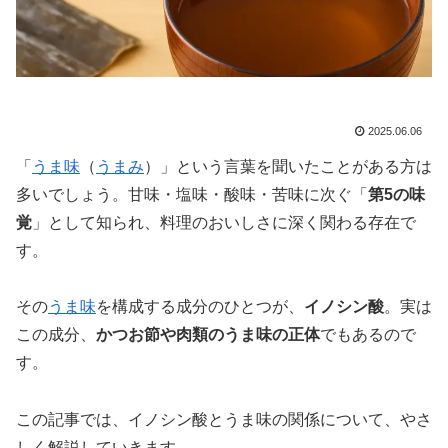
2025.06.06
「
うま味
（
うまみ
）」という言葉を聞いたことがある方は
多いでしょう。甘味・塩味・酸味・苦味に次ぐ「
第5の味
覚
」として知られ、料理のおいしさに深く関わる存在で
す。
その
うま味
を構成する成分のひとつが、
イノシン酸
。実は
この成分、
かつお節や肉類のうま味の正体
でもあるので
す。
この記事では、イノシン酸とうま味の関係について、やさ
しく解説していきます。