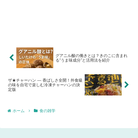
グアニル酸の働きとは？きのこに含まれ
る“うま味成分”と活用法を紹介
ザ★チャーハン ― 香ばしさ全開！外食級
の味を自宅で楽しむ冷凍チャーハンの決
定版
ホーム
食の雑学