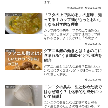
ます。
2026.02.04
2026.02.05
「フタの上で温める」の意味、知
カップラーメン
ってる？カップ麺がもっとおいし
くなる科学的な理由
カップ麺の小袋を「フタの上で温める」
と、おいしさがグッと増す理由カップ麺
を作るとき、よく見かける「小袋はフタ
の上で温めてください」という指示。何
2025.05.30
気ないこのひと言には、カップ麺をもっ
とおいしく食べるための工夫が詰まって
グアニル酸の働きとは？きのこに
食の雑学
います。この手順は、決し...
含まれる“うま味成分”と活用法を
紹介
グアニル酸とはどんな成分？乾燥しいた
けなどに多く含まれる“うま味のもと”につ
いて優しく解説。
2025.06.06
ニンニクの臭み、生と炒めた後で
食の雑学
はなぜ違う？【化学的な成分につ
いて解説】
ニンニクの臭みはなぜ加熱すると和ら
ぐ？生と炒めたときの香りの違いを、ア