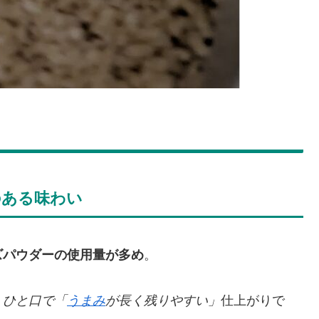
のある味わい
ズパウダーの使用量が多め
。
、
ひと口で「
うまみ
が長く残りやすい」
仕上がりで