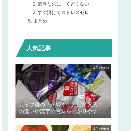
濃厚なのに、くどくない
すぐ溶けてストレスゼロ
まとめ
人気記事
45 views
カップ麺の「かやく」とは？火薬と
の違いや漢字の意味をわかりやすく
解説
42 views