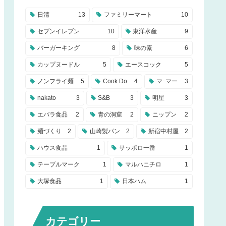
日清
13
ファミリーマート
10
セブンイレブン
10
東洋水産
9
バーガーキング
8
味の素
6
カップヌードル
5
エースコック
5
ノンフライ麺
5
Cook Do
4
マ･マー
3
nakato
3
S&B
3
明星
3
エバラ食品
2
青の洞窟
2
ニップン
2
麺づくり
2
山崎製パン
2
新宿中村屋
2
ハウス食品
1
サッポロ一番
1
テーブルマーク
1
マルハニチロ
1
大塚食品
1
日本ハム
1
カテゴリー