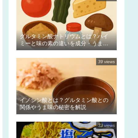
グルタミン酸ナトリウムとは？ハイ
ミーと味の素の違いを成分・うま
味・使い分けから解説
39 views
イノシン酸とは？グルタミン酸との
関係やうま味の秘密を解説
33 views