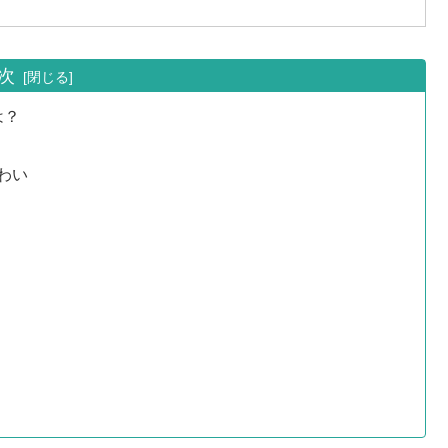
次
は？
わい