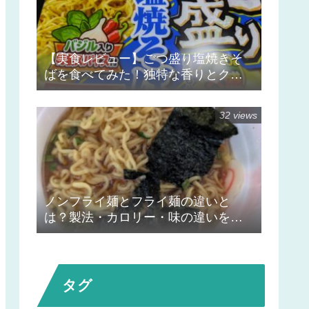
【実食レビュー】ごつ盛り塩焼きそ
ばを食べてみた！独特な香りとクセ
になる後味が印象的
32 views
ノンフライ麺とフライ麺の違いと
は？製法・カロリー・味の違いをや
さしく解説
タグ