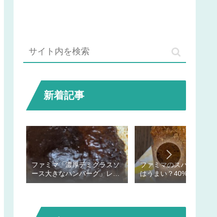
新着記事
ファミマ「濃厚デミグラスソ
ファミマのスパイシーチ
ース大きなハンバーグ」レビ
はうまい？40%増量でボ
ュー
ーム満点だった！