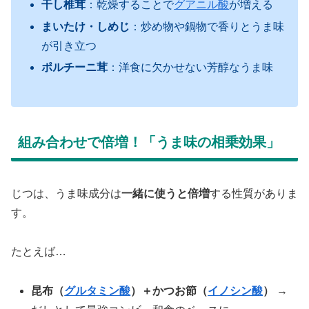
干し椎茸
：乾燥することで
グアニル酸
が増える
まいたけ・しめじ
：炒め物や鍋物で香りとうま味
が引き立つ
ポルチーニ茸
：洋食に欠かせない芳醇なうま味
組み合わせで倍増！「うま味の相乗効果」
じつは、うま味成分は
一緒に使うと倍増
する性質がありま
す。
たとえば…
昆布（
グルタミン酸
）＋かつお節（
イノシン酸
）
→