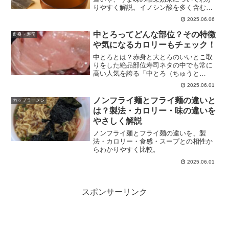
りやすく解説。イノシン酸を多く含む食
材も紹介します。
2025.06.06
中とろってどんな部位？その特徴
刺身・寿司
や気になるカロリーもチェック！
中とろとは？赤身と大とろのいいとこ取
りをした絶品部位寿司ネタの中でも常に
高い人気を誇る「中とろ（ちゅうと
ろ）」。マグロの中でも脂の乗りと赤身
2025.06.01
の旨味が絶妙にバランスした部位で、回
転寿司から高級店まで幅広く愛されてい
ノンフライ麺とフライ麺の違いと
カップラーメン
ます。この記事では、中とろの...
は？製法・カロリー・味の違いを
やさしく解説
ノンフライ麺とフライ麺の違いを、製
法・カロリー・食感・スープとの相性か
らわかりやすく比較。
2025.06.01
スポンサーリンク