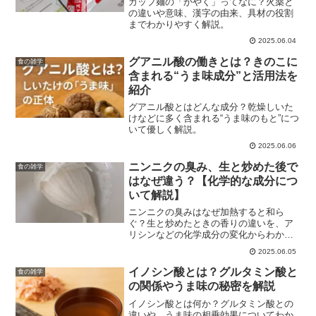
カップ麺の「かやく」ってなに？火薬と
の違いや意味、漢字の由来、具材の役割
までわかりやすく解説。
2025.06.04
グアニル酸の働きとは？きのこに
食の雑学
含まれる“うま味成分”と活用法を
紹介
グアニル酸とはどんな成分？乾燥しいた
けなどに多く含まれる“うま味のもと”につ
いて優しく解説。
2025.06.06
ニンニクの臭み、生と炒めた後で
食の雑学
はなぜ違う？【化学的な成分につ
いて解説】
ニンニクの臭みはなぜ加熱すると和ら
ぐ？生と炒めたときの香りの違いを、ア
リシンなどの化学成分の変化からわかり
やすく解説します。
2025.06.05
イノシン酸とは？グルタミン酸と
食の雑学
の関係やうま味の秘密を解説
イノシン酸とは何か？グルタミン酸との
違いや、うま味の相乗効果についてわか