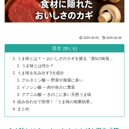
2025.06.05
2025.06.06
目次
うま味とは？ ─ おいしさのカギを握る「第5の味覚」
うま味とは何か？
うま味を生み出す3大成分
グルタミン酸 ─ 野菜や海藻に多い
イノシン酸 ─ 肉や魚介に豊富
グアニル酸 ─ きのこに多い天然うま味
組み合わせで倍増！「うま味の相乗効果」
まとめ