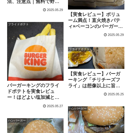
法、注意点｜無料で野菜
とソースが1.5倍に！
2025.05.29
【実食レビュー】ボリュ
ーム満点！直火焼きパテ
フライドポテト
ィ×ベーコンのバーガーキ
ング「ベーコンチーズワ
2025.05.29
ッパー」
フライドポテト
【実食レビュー】バーガ
ーキング「チリチーズフ
バーガーキングのフライ
ライ」は想像以上に旨
ドポテトを実食レビュ
い！クセになるピリ辛チ
2025.05.25
ー！ほどよい塩加減と食
ーズポテト
感がクセになる
2025.05.27
ハンバーガー
ハンバーガー