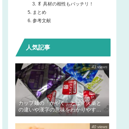
🥬 具材の相性もバッチリ！
まとめ
参考文献
人気記事
43 views
カップ麺の「かやく」とは？火薬と
の違いや漢字の意味をわかりやすく
解説
40 views