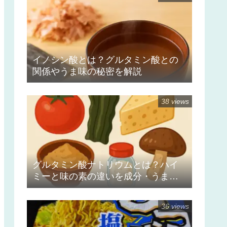
イノシン酸とは？グルタミン酸との
関係やうま味の秘密を解説
38 views
グルタミン酸ナトリウムとは？ハイ
ミーと味の素の違いを成分・うま
味・使い分けから解説
36 views