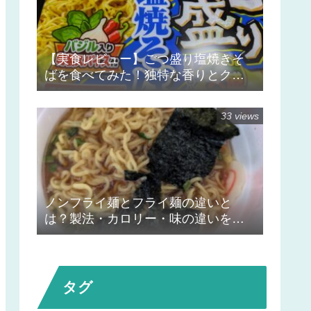
【実食レビュー】ごつ盛り塩焼きそ
ばを食べてみた！独特な香りとクセ
になる後味が印象的
33 views
ノンフライ麺とフライ麺の違いと
は？製法・カロリー・味の違いをや
さしく解説
タグ