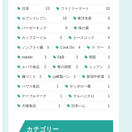
日清
13
ファミリーマート
10
セブンイレブン
10
東洋水産
9
バーガーキング
8
味の素
6
カップヌードル
5
エースコック
5
ノンフライ麺
5
Cook Do
4
マ･マー
3
nakato
3
S&B
3
明星
3
エバラ食品
2
青の洞窟
2
ニップン
2
麺づくり
2
山崎製パン
2
新宿中村屋
2
ハウス食品
1
サッポロ一番
1
テーブルマーク
1
マルハニチロ
1
大塚食品
1
日本ハム
1
カテゴリー