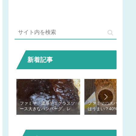
新着記事
ファミマ「濃厚デミグラスソ
ファミマのスパイシーチ
ース大きなハンバーグ」レビ
はうまい？40%増量でボ
ュー
ーム満点だった！